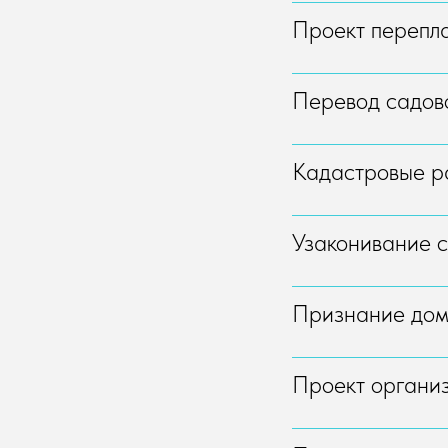
Проект перепл
Перевод садово
Кадастровые р
Узаконивание 
Признание до
Проект органи