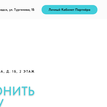
адск, ул. Тургенева, 1Б
Личный Кабинет Партнёра
, Д. 1Б, 2 ЭТАЖ
ОНИТЬ
У