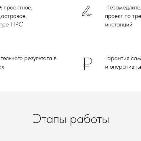
: проектное,
Незамедлител
дастровое,
проект по тр
стре НРС
инстанций
ельного результата в
Гарантия сам
ах
и оперативны
Этапы работы