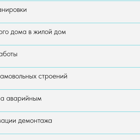
анировки
го дома в жилой дом
аботы
самовольных строений
ма аварийным
зации демонтажа