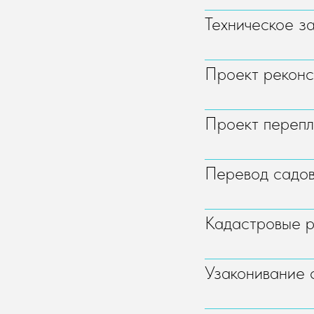
Техническое з
Проект реконс
Проект перепл
Перевод садов
Кадастровые 
Узаконивание 