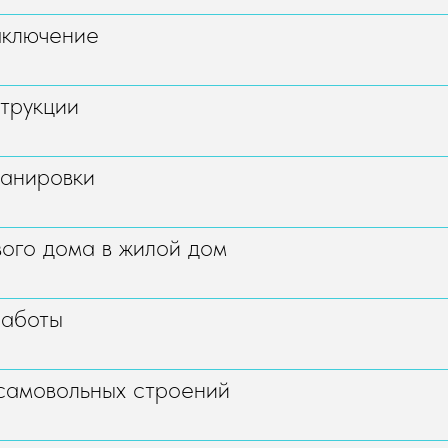
аключение
трукции
анировки
ого дома в жилой дом
работы
самовольных строений