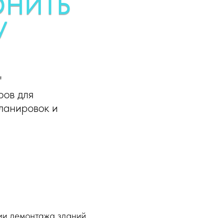
ОНИТЬ
У
"
ров для
ланировок и
ии демонтажа зданий