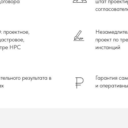
Договора
штат проекти
согласовател
: проектное,
Незамедлител
дастровое,
проект по тр
стре НРС
инстанций
ельного результата в
Гарантия сам
ах
и оперативны