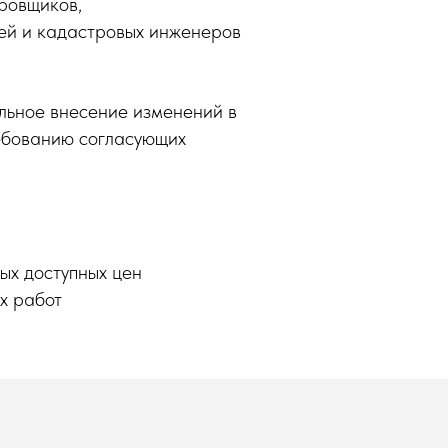
ровщиков,
ей и кадастровых инженеров
ьное внесение изменений в
ебованию согласующих
ых доступных цен
х работ